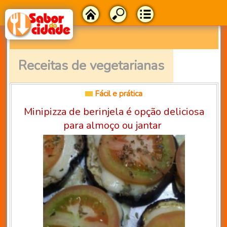
Receitas de vegetarianas
Fácil e prática
Minipizza de berinjela é opção deliciosa
para almoço ou jantar