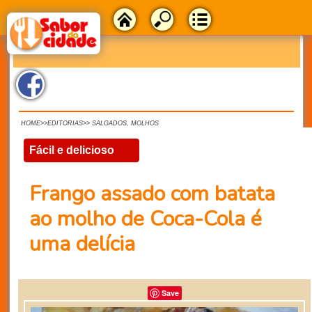
HOME>>EDITORIAS>> SALGADOS, MOLHOS
Fácil e delicioso
Frango assado com batata
ao molho de Coca-Cola é
uma delícia
Save