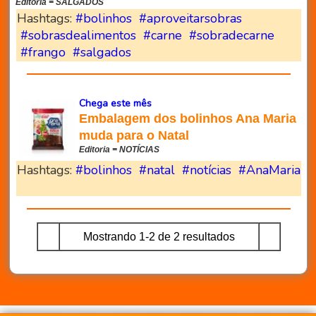
Editoria = SALGADOS
Hashtags:
#bolinhos
#aproveitarsobras
#sobrasdealimentos
#carne
#sobradecarne
#frango
#salgados
Chega este mês
Embalagem dos bolinhos Ana Maria
muda para o Natal
Editoria = NOTÍCIAS
Hashtags:
#bolinhos
#natal
#notícias
#AnaMaria
Mostrando 1-2 de 2 resultados