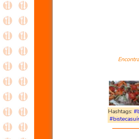
Encontr
Hashtags:
#b
#bistecasuí