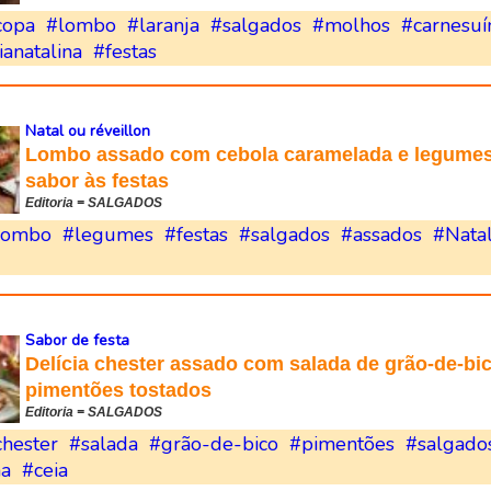
copa
#lombo
#laranja
#salgados
#molhos
#carnesuí
ianatalina
#festas
Natal ou réveillon
Lombo assado com cebola caramelada e legumes
sabor às festas
Editoria = SALGADOS
lombo
#legumes
#festas
#salgados
#assados
#Nata
Sabor de festa
Delícia chester assado com salada de grão-de-bi
pimentões tostados
Editoria = SALGADOS
chester
#salada
#grão-de-bico
#pimentões
#salgado
na
#ceia