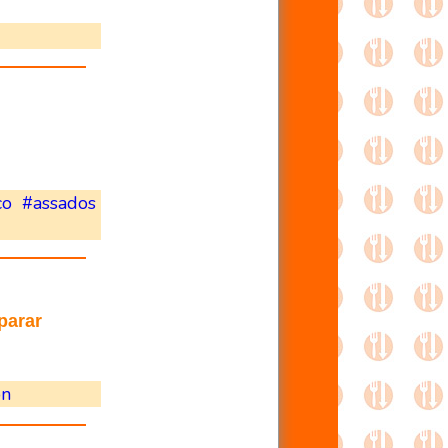
co
#assados
parar
on