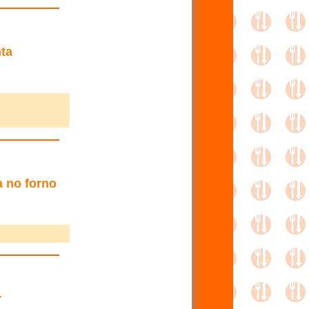
ta
a no forno
r