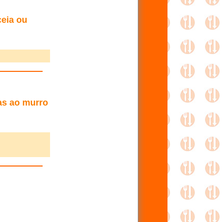
ceia ou
as ao murro