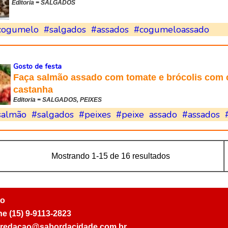
Editoria = SALGADOS
cogumelo
#salgados
#assados
#cogumeloassado
Gosto de festa
Faça salmão assado com tomate e brócolis com 
castanha
Editoria = SALGADOS, PEIXES
salmão
#salgados
#peixes
#peixe
assado
#assados
Mostrando 1-15 de 16 resultados
to
ne (15) 9-9113-2823
: redacao@sabordacidade.com.br