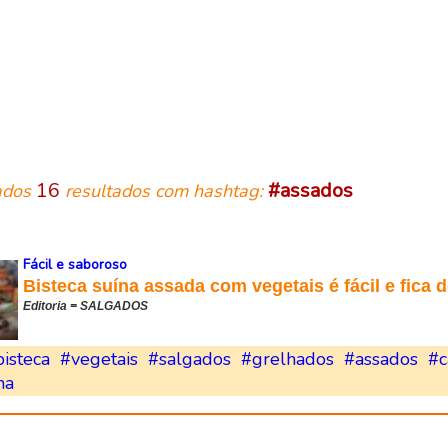
16
#assados
ados
resultados com hashtag:
Fácil e saboroso
Bisteca suína assada com vegetais é fácil e fica d
Editoria = SALGADOS
isteca
#vegetais
#salgados
#grelhados
#assados
#c
na