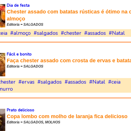
Dia de festa
Chester assado com batatas rústicas é ótimo na 
almoço
Editoria = SALGADOS
eia
#almoço
#salgados
#chester
#assados
#Natal
Fácil e bonito
Faça chester assado com crosta de ervas e batat
Editoria = SALGADOS
chester
#ervas
#salgados
#assados
#Natal
#ceia
murro
Prato delicioso
Copa lombo com molho de laranja fica delicioso
Editoria = SALGADOS, MOLHOS