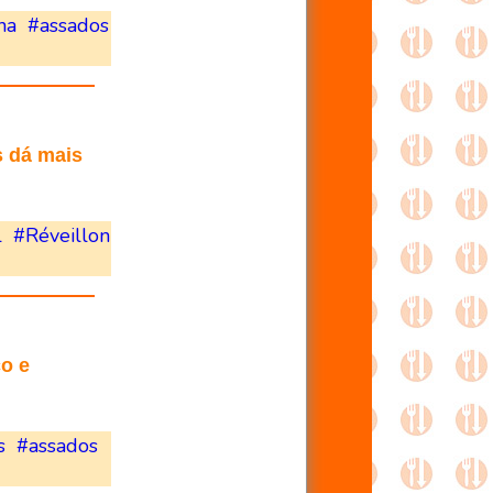
na
#assados
 dá mais
l
#Réveillon
co e
s
#assados