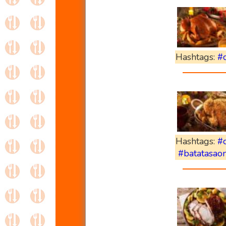
Hashtags:
#c
Hashtags:
#
#batatasao