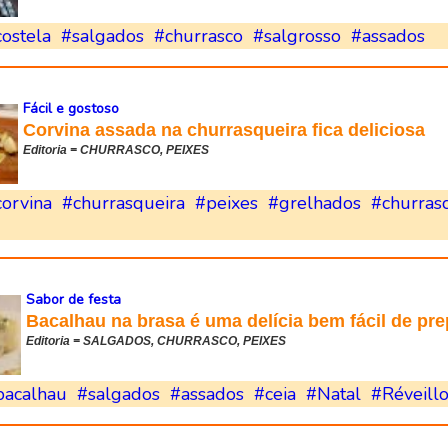
ostela
#salgados
#churrasco
#salgrosso
#assados
Fácil e gostoso
Corvina assada na churrasqueira fica deliciosa
Editoria = CHURRASCO, PEIXES
corvina
#churrasqueira
#peixes
#grelhados
#churras
Sabor de festa
Bacalhau na brasa é uma delícia bem fácil de pre
Editoria = SALGADOS, CHURRASCO, PEIXES
bacalhau
#salgados
#assados
#ceia
#Natal
#Réveill