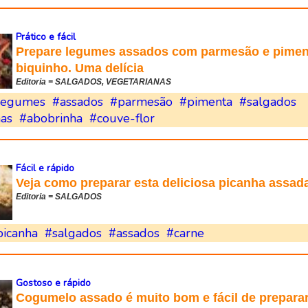
Prático e fácil
Prepare legumes assados com parmesão e pimen
biquinho. Uma delícia
Editoria = SALGADOS, VEGETARIANAS
legumes
#assados
#parmesão
#pimenta
#salgados
nas
#abobrinha
#couve-flor
Fácil e rápido
Veja como preparar esta deliciosa picanha assad
Editoria = SALGADOS
picanha
#salgados
#assados
#carne
Gostoso e rápido
Cogumelo assado é muito bom e fácil de prepara