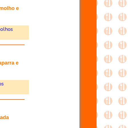
 molho e
olhos
aparra e
os
nada