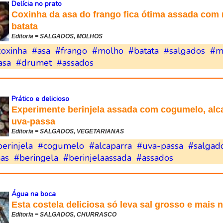
Delícia no prato
Coxinha da asa do frango fica ótima assada com
batata
Editoria = SALGADOS, MOLHOS
coxinha
#asa
#frango
#molho
#batata
#salgados
#m
asa
#drumet
#assados
Prático e delicioso
Experimente berinjela assada com cogumelo, alc
uva-passa
Editoria = SALGADOS, VEGETARIANAS
erinjela
#cogumelo
#alcaparra
#uva-passa
#salgad
nas
#beringela
#berinjelaassada
#assados
Água na boca
Esta costela deliciosa só leva sal grosso e mais 
Editoria = SALGADOS, CHURRASCO