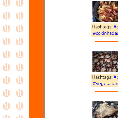
Hashtags:
#
#coxinhada
Hashtags:
#b
#vegetaria