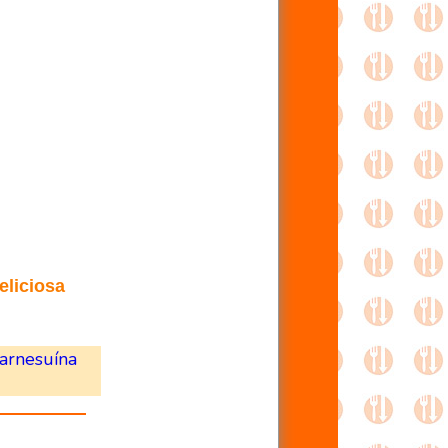
eliciosa
arnesuína