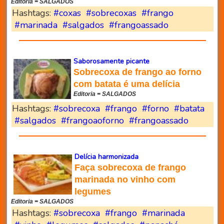
Editoria = SALGADOS
Hashtags:
#coxas
#sobrecoxas
#frango
#marinada
#salgados
#frangoassado
Saborosamente picante
Sobrecoxa de frango ao forno
com batata é uma delícia
Editoria = SALGADOS
Hashtags:
#sobrecoxa
#frango
#forno
#batata
#salgados
#frangoaoforno
#frangoassado
Delícia harmonizada
Faça sobrecoxa de frango
marinada no vinho com
legumes
Editoria = SALGADOS
Hashtags:
#sobrecoxa
#frango
#marinada